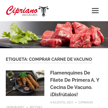
Saltar
La
al
MENÚ
contenido
Blog
Carne
de
Cipriano
ETIQUETA:
COMPRAR CARNE DE VACUNO
Flamenquines De
Filete De Primera A, Y
Cecina De Vacuno.
¡Disfrútalos!
4 AGOSTO, 2021
CIPRIANO
HERNÁNDEZ
RECETAS